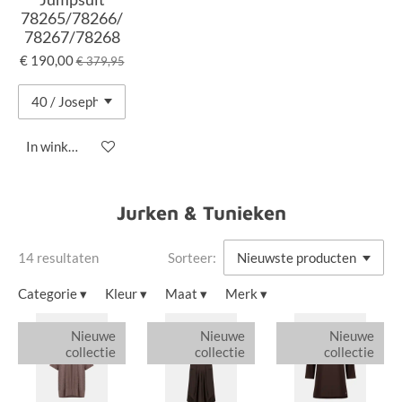
78265/78266/
78267/78268
€ 190,00
€ 379,95
In winkelwagen
Jurken & Tunieken
14 resultaten
Sorteer:
Categorie
▾
Kleur
▾
Maat
▾
Merk
▾
Nieuwe
Nieuwe
Nieuwe
collectie
collectie
collectie