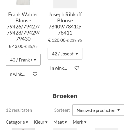
Frank Walder
Joseph Ribkoff
Blouse
Blouse
79426/79427/
78409/78410/
79428/79429/
78411
79430
€ 120,00
€ 239,95
€ 43,00
€ 85,95
In winkelwagen
In winkelwagen
Broeken
12 resultaten
Sorteer:
Categorie
▾
Kleur
▾
Maat
▾
Merk
▾