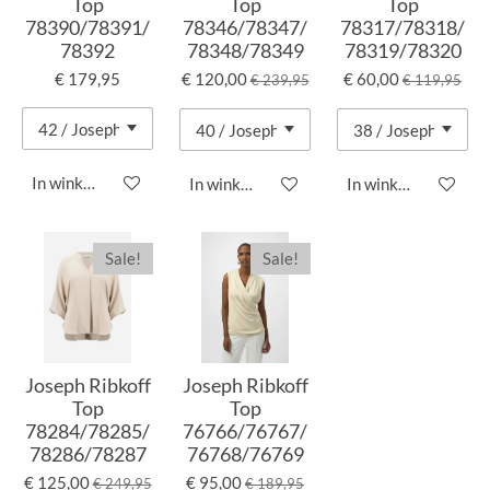
Top
Top
Top
78390/78391/
78346/78347/
78317/78318/
78392
78348/78349
78319/78320
€ 179,95
€ 120,00
€ 60,00
€ 239,95
€ 119,95
In winkelwagen
In winkelwagen
In winkelwagen
Sale!
Sale!
Joseph Ribkoff
Joseph Ribkoff
Top
Top
78284/78285/
76766/76767/
78286/78287
76768/76769
€ 125,00
€ 95,00
€ 249,95
€ 189,95