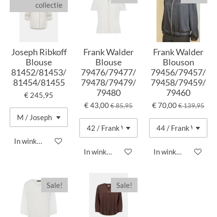
collectie
Joseph Ribkoff
Frank Walder
Frank Walder
Blouse
Blouse
Blouson
81452/81453/
79476/79477/
79456/79457/
81454/81455
79478/79479/
79458/79459/
79480
79460
€ 245,95
€ 43,00
€ 70,00
€ 85,95
€ 139,95
In winkelwagen
In winkelwagen
In winkelwagen
Sale!
Sale!