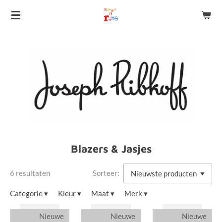
Ga
direct
naar
de
hoofdinhoud
Blazers & Jasjes
6 resultaten
Sorteer:
Categorie
▾
Kleur
▾
Maat
▾
Merk
▾
Nieuwe
Nieuwe
Nieuwe