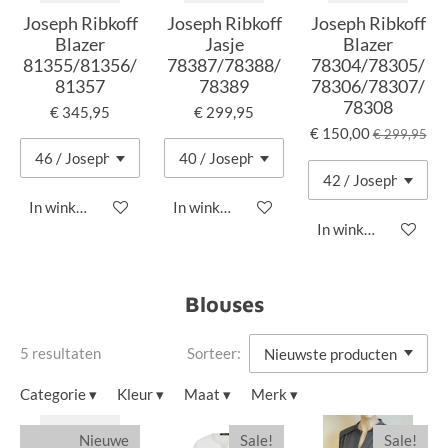
Joseph Ribkoff
Joseph Ribkoff
Joseph Ribkoff
Blazer
Jasje
Blazer
81355/81356/
78387/78388/
78304/78305/
81357
78389
78306/78307/
78308
€ 345,95
€ 299,95
€ 150,00
€ 299,95
In winkelwagen
In winkelwagen
In winkelwagen
Blouses
5 resultaten
Sorteer:
Categorie
▾
Kleur
▾
Maat
▾
Merk
▾
Nieuwe
Sale!
Sale!