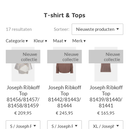
T-shirt & Tops
17 resultaten
Sorteer:
Categorie
▾
Kleur
▾
Maat
▾
Merk
▾
Nieuwe
Nieuwe
Nieuwe
collectie
collectie
collectie
Joseph Ribkoff
Joseph Ribkoff
Joseph Ribkoff
Top
Top
Top
81456/81457/
81442/81443/
81439/81440/
81458/81459
81444
81441
€ 209,95
€ 245,95
€ 165,95