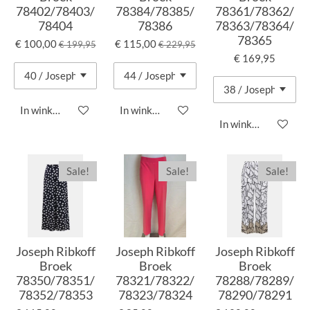
78402/78403/
78384/78385/
78361/78362/
78404
78386
78363/78364/
78365
€ 100,00
€ 115,00
€ 199,95
€ 229,95
€ 169,95
In winkelwagen
In winkelwagen
In winkelwagen
Sale!
Sale!
Sale!
Joseph Ribkoff
Joseph Ribkoff
Joseph Ribkoff
Broek
Broek
Broek
78350/78351/
78321/78322/
78288/78289/
78352/78353
78323/78324
78290/78291