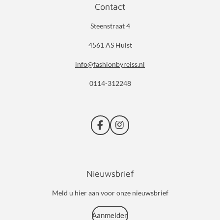
Contact
Steenstraat 4
4561 AS Hulst
info@fashionbyreiss.nl
0114-312248
F
I
a
n
c
s
e
t
b
a
Nieuwsbrief
o
g
o
r
k
a
Meld u hier aan voor onze nieuwsbrief
m
Aanmelden