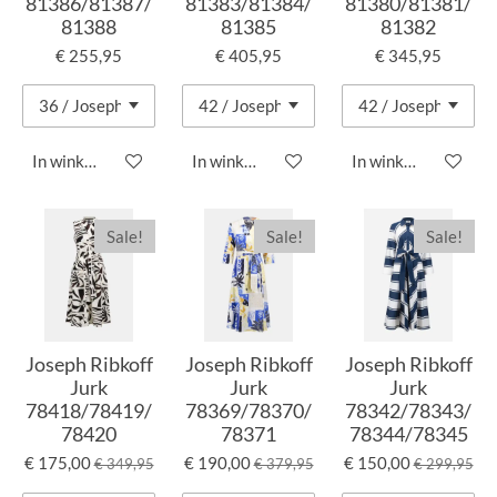
81386/81387/
81383/81384/
81380/81381/
81388
81385
81382
€ 255,95
€ 405,95
€ 345,95
In winkelwagen
In winkelwagen
In winkelwagen
Sale!
Sale!
Sale!
Joseph Ribkoff
Joseph Ribkoff
Joseph Ribkoff
Jurk
Jurk
Jurk
78418/78419/
78369/78370/
78342/78343/
78420
78371
78344/78345
€ 175,00
€ 190,00
€ 150,00
€ 349,95
€ 379,95
€ 299,95