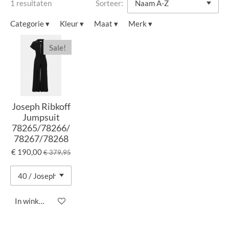
1 resultaten
Sorteer:
Categorie
▾
Kleur
▾
Maat
▾
Merk
▾
Sale!
Joseph Ribkoff
Jumpsuit
78265/78266/
78267/78268
€ 190,00
€ 379,95
In winkelwagen