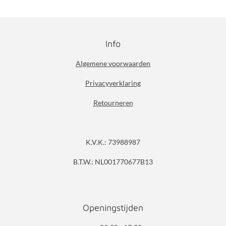
Info
Algemene voorwaarden
Privacyverklaring
Retourneren
K.V.K.: 73988987
B.T.W.: NL001770677B13
Openingstijden