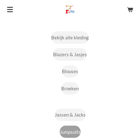
Ga
direct
naar
de
Bekijk alle kleding
hoofdinhoud
Blazers & Jasjes
Blouses
Broeken
Jassen & Jacks
Jumpsuits