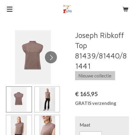
Ga
direct
naar
de
Joseph Ribkoff
hoofdinhoud
Top
81439/81440/8
1441
Nieuwe collectie
€ 165,95
GRATIS verzending
Maat