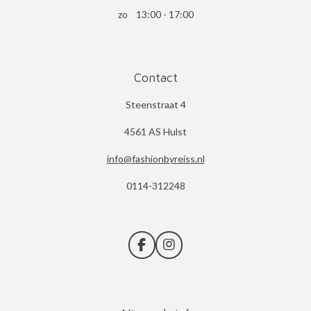
zo 13:00 - 17:00
Contact
Steenstraat 4
4561 AS Hulst
info@fashionbyreiss.nl
0114-312248
F
I
a
n
c
s
e
t
b
a