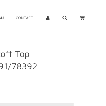
AM
CONTACT
off Top
91/78392