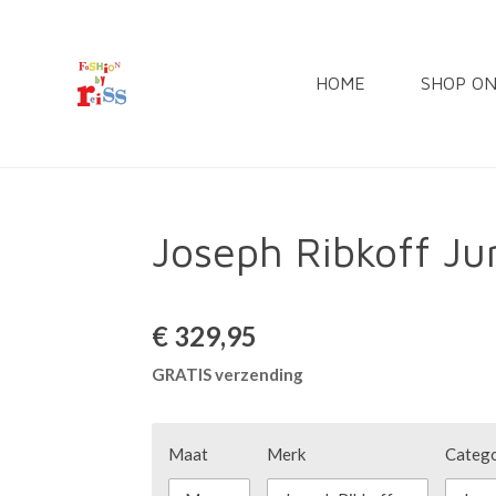
Ga
direct
HOME
SHOP O
naar
de
hoofdinhoud
Joseph Ribkoff J
€ 329,95
GRATIS verzending
Maat
Merk
Catego