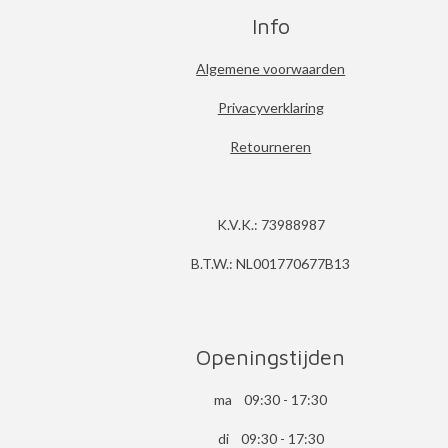
Info
Algemene voorwaarden
Privacyverklaring
Retourneren
K.V.K.: 73988987
B.T.W.: NL001770677B13
Openingstijden
ma 09:30 - 17:30
di 09:30 - 17:30