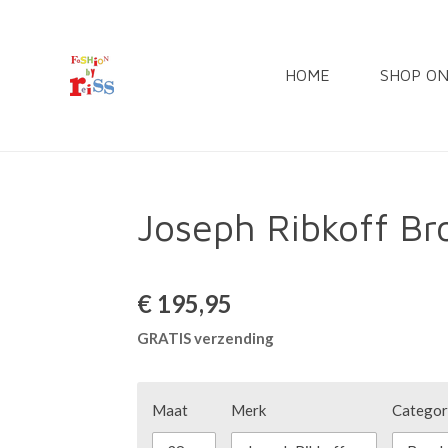
Ga
direct
HOME
SHOP O
naar
de
hoofdinhoud
Joseph Ribkoff B
€ 195,95
GRATIS verzending
Maat
Merk
Categor