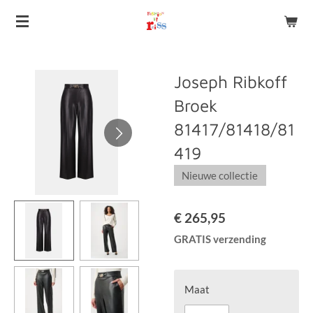
Ga
direct
naar
de
Joseph Ribkoff
hoofdinhoud
Broek
81417/81418/81
419
Nieuwe collectie
€ 265,95
GRATIS verzending
Maat