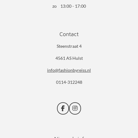
zo 13:00 - 17:00
Contact
Steenstraat 4
4561 AS Hulst
info@fashionbyreiss.nl
0114-312248
F
I
a
n
c
s
e
t
b
a