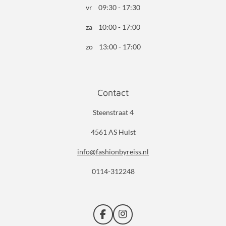
vr 09:30 - 17:30
za 10:00 - 17:00
zo 13:00 - 17:00
Contact
Steenstraat 4
4561 AS Hulst
info@fashionbyreiss.nl
0114-312248
F
I