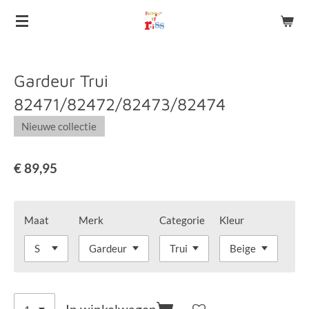
Ga
direct
naar
de
Gardeur Trui
hoofdinhoud
82471/82472/82473/82474
Nieuwe collectie
€ 89,95
Maat
Merk
Categorie
Kleur