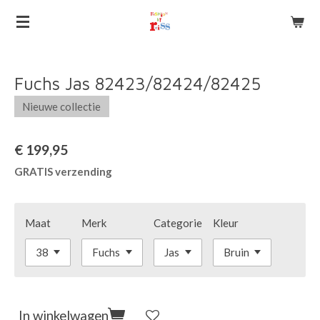
Ga
direct
naar
de
Fuchs Jas 82423/82424/82425
hoofdinhoud
Nieuwe collectie
€ 199,95
GRATIS verzending
Maat
Merk
Categorie
Kleur
In winkelwagen