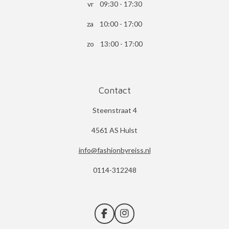
vr 09:30 - 17:30
za 10:00 - 17:00
zo 13:00 - 17:00
Contact
Steenstraat 4
4561 AS Hulst
info@fashionbyreiss.nl
0114-312248
F
I
a
n