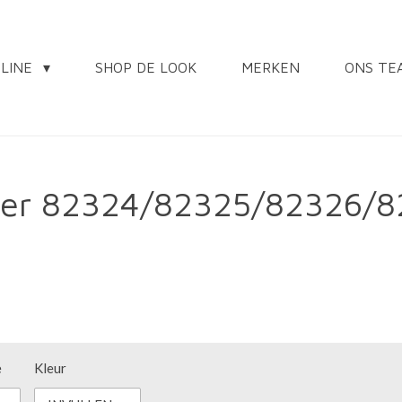
NLINE
SHOP DE LOOK
MERKEN
ONS TE
azer 82324/82325/82326/
e
Kleur