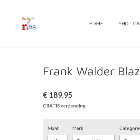
Ga
direct
HOME
SHOP O
naar
de
hoofdinhoud
Frank Walder Bl
€ 189,95
GRATIS verzending
Maat
Merk
Categori