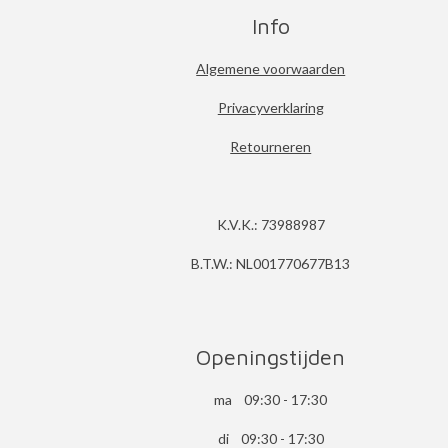
Info
Algemene voorwaarden
Privacyverklaring
Retourneren
K.V.K.: 73988987
B.T.W.: NL001770677B13
Openingstijden
ma 09:30 - 17:30
di 09:30 - 17:30