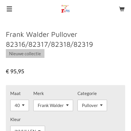
Ga
direct
naar
de
Frank Walder Pullover
hoofdinhoud
82316/82317/82318/82319
Nieuwe collectie
€ 95,95
Maat
Merk
Categorie
Kleur