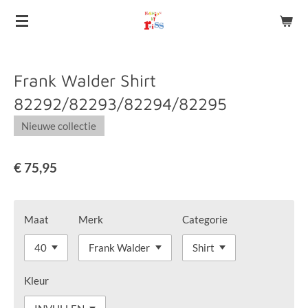
Ga
direct
naar
de
Frank Walder Shirt
hoofdinhoud
82292/82293/82294/82295
Nieuwe collectie
€ 75,95
Maat
Merk
Categorie
Kleur