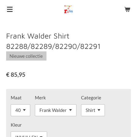
Ga
direct
naar
de
Frank Walder Shirt
hoofdinhoud
82288/82289/82290/82291
Nieuwe collectie
€ 85,95
Maat
Merk
Categorie
Kleur