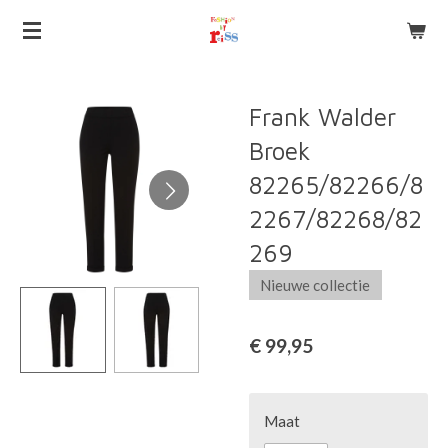
Ga
direct
naar
de
Frank Walder
hoofdinhoud
Broek
82265/82266/8
2267/82268/82
269
Nieuwe collectie
€ 99,95
Maat