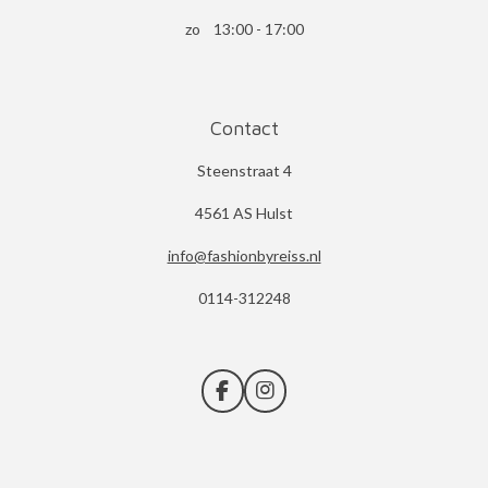
zo 13:00 - 17:00
Contact
Steenstraat 4
4561 AS Hulst
info@fashionbyreiss.nl
0114-312248
F
I
a
n
c
s
e
t
b
a