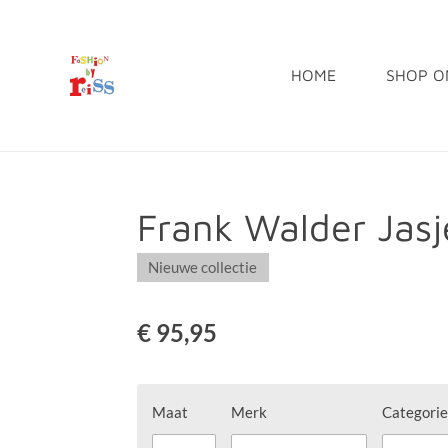
Ga
direct
HOME
SHOP O
naar
de
hoofdinhoud
Frank Walder Ja
Nieuwe collectie
€ 95,95
Maat
Merk
Categorie