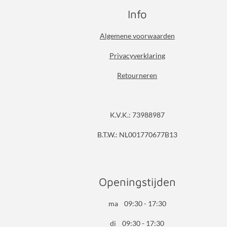
Info
Algemene voorwaarden
Privacyverklaring
Retourneren
K.V.K.: 73988987
B.T.W.: NL001770677B13
Openingstijden
ma 09:30 - 17:30
di 09:30 - 17:30