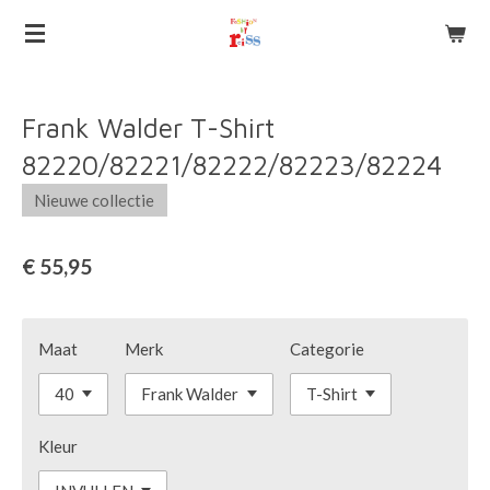
Ga
direct
naar
de
Frank Walder T-Shirt
hoofdinhoud
82220/82221/82222/82223/82224
Nieuwe collectie
€ 55,95
Maat
Merk
Categorie
Kleur