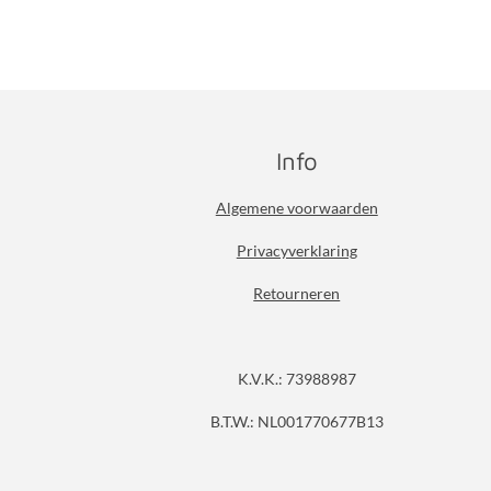
Info
Algemene voorwaarden
Privacyverklaring
Retourneren
K.V.K.: 73988987
B.T.W.: NL001770677B13