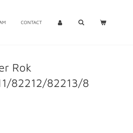
EAM
CONTACT
er Rok
11/82212/82213/8