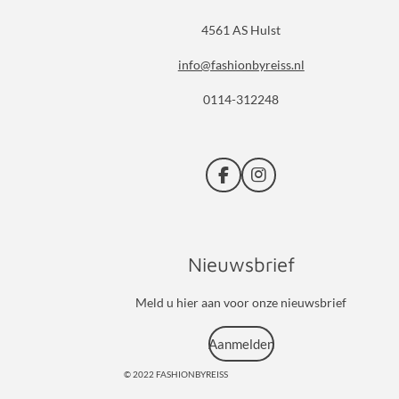
4561 AS Hulst
info@fashionbyreiss.nl
0114-312248
F
I
a
n
c
s
e
t
b
a
Nieuwsbrief
o
g
o
r
k
a
Meld u hier aan voor onze nieuwsbrief
m
Aanmelden
© 2022 FASHIONBYREISS