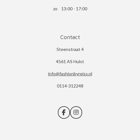
zo 13:00 - 17:00
Contact
Steenstraat 4
4561 AS Hulst
info@fashionbyreiss.nl
0114-312248
F
I
a
n
c
s
e
t
b
a