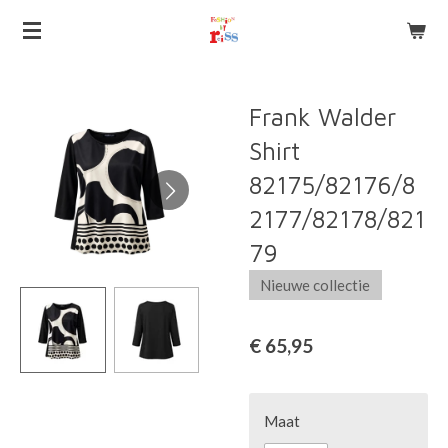
Ga
direct
naar
de
Frank Walder
hoofdinhoud
Shirt
82175/82176/8
2177/82178/821
79
Nieuwe collectie
€ 65,95
Maat