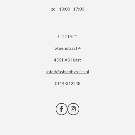
zo 13:00 - 17:00
Contact
Steenstraat 4
4561 AS Hulst
info@fashionbyreiss.nl
0114-312248
F
I
a
n
c
s
e
t
b
a