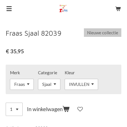
Ga
direct
naar
de
Fraas Sjaal 82039
Nieuwe collectie
hoofdinhoud
€ 35,95
Merk
Categorie
Kleur
In winkelwagen