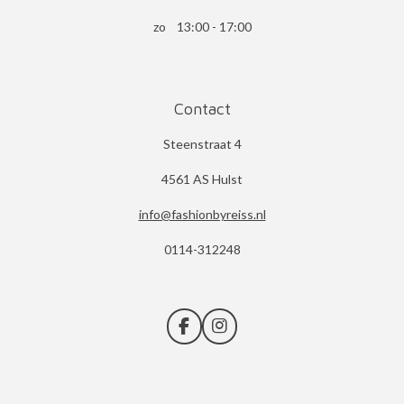
zo 13:00 - 17:00
Contact
Steenstraat 4
4561 AS Hulst
info@fashionbyreiss.nl
0114-312248
F
I
a
n
c
s
e
t
b
a