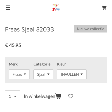
Ga
direct
naar
de
Fraas Sjaal 82033
Nieuwe collectie
hoofdinhoud
€ 45,95
Merk
Categorie
Kleur
In winkelwagen