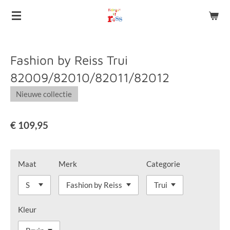
Ga
direct
naar
de
Fashion by Reiss Trui
hoofdinhoud
82009/82010/82011/82012
Nieuwe collectie
€ 109,95
Maat
Merk
Categorie
Kleur