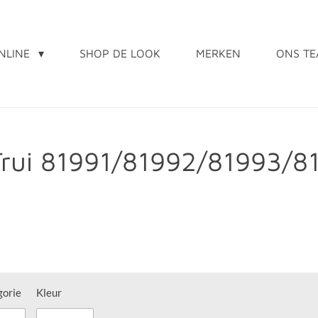
NLINE
SHOP DE LOOK
MERKEN
ONS T
 Trui 81991/81992/81993/
gorie
Kleur