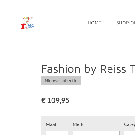
Ga
direct
HOME
SHOP O
naar
de
hoofdinhoud
Fashion by Reiss
Nieuwe collectie
€ 109,95
Maat
Merk
Cate