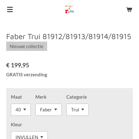
Ga
direct
naar
de
Faber Trui 81912/81913/81914/81915
hoofdinhoud
Nieuwe collectie
€ 199,95
GRATIS verzending
Maat
Merk
Categorie
Kleur