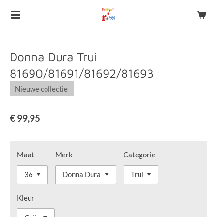
Ga
direct
naar
de
Donna Dura Trui
hoofdinhoud
81690/81691/81692/81693
Nieuwe collectie
€ 99,95
Maat
Merk
Categorie
Kleur