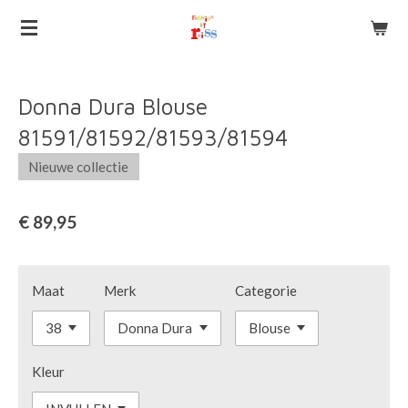
Ga
direct
naar
de
Donna Dura Blouse
hoofdinhoud
81591/81592/81593/81594
Nieuwe collectie
€ 89,95
Maat
Merk
Categorie
Kleur