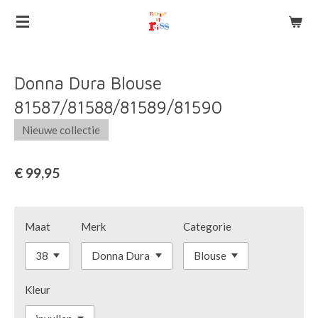
Ga
direct
naar
de
Donna Dura Blouse
hoofdinhoud
81587/81588/81589/81590
Nieuwe collectie
€ 99,95
Maat
Merk
Categorie
Kleur