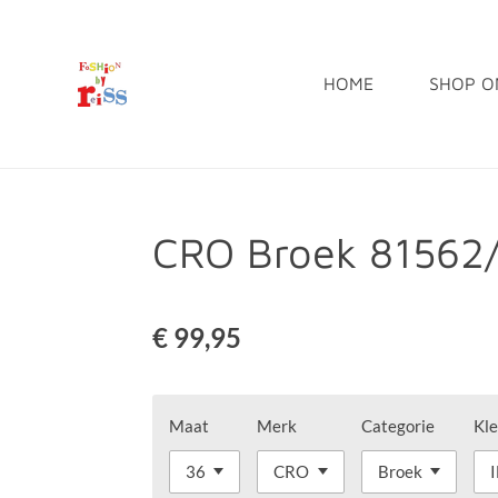
Ga
direct
HOME
SHOP O
naar
de
hoofdinhoud
CRO Broek 81562
€ 99,95
Maat
Merk
Categorie
Kle