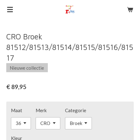
Ga
direct
naar
de
CRO Broek
hoofdinhoud
81512/81513/81514/81515/81516/815
17
Nieuwe collectie
€ 89,95
Maat
Merk
Categorie
Kleur