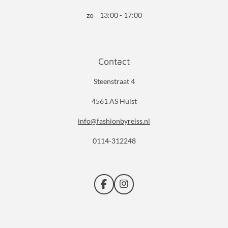
zo 13:00 - 17:00
Contact
Steenstraat 4
4561 AS Hulst
info@fashionbyreiss.nl
0114-312248
F
I
a
n
c
s
e
t
b
a