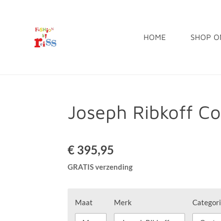
Ga
direct
HOME
SHOP O
naar
de
hoofdinhoud
Joseph Ribkoff C
€ 395,95
GRATIS verzending
Maat
Merk
Categor