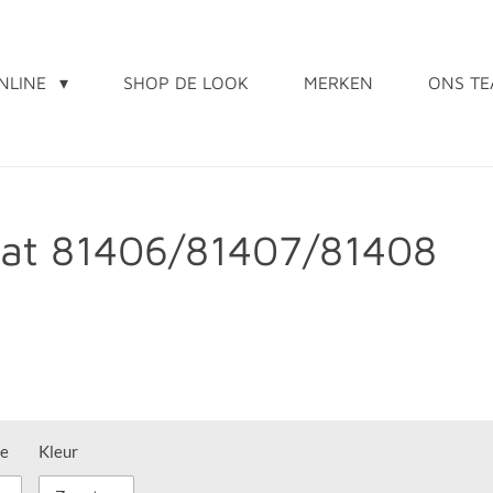
NLINE
SHOP DE LOOK
MERKEN
ONS T
oat 81406/81407/81408
ie
Kleur