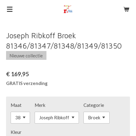
Ga
direct
naar
de
Joseph Ribkoff Broek
hoofdinhoud
81346/81347/81348/81349/81350
Nieuwe collectie
€ 169,95
GRATIS verzending
Maat
Merk
Categorie
Kleur