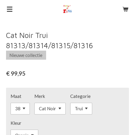
Ga
direct
naar
de
Cat Noir Trui
hoofdinhoud
81313/81314/81315/81316
Nieuwe collectie
€ 99,95
Maat
Merk
Categorie
Kleur