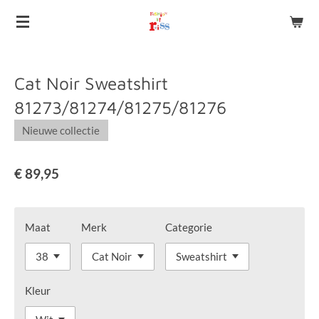
Ga
direct
naar
de
Cat Noir Sweatshirt
hoofdinhoud
81273/81274/81275/81276
Nieuwe collectie
€ 89,95
Maat
Merk
Categorie
Kleur