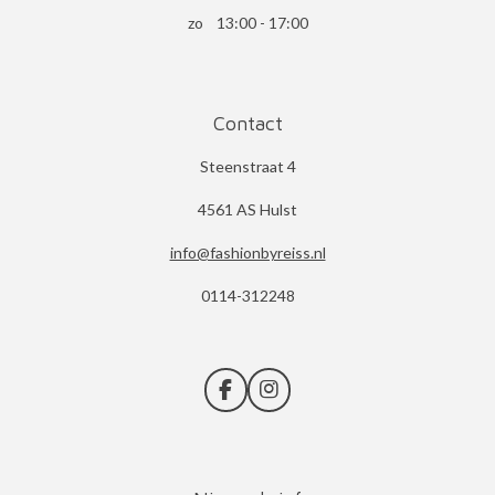
zo 13:00 - 17:00
Contact
Steenstraat 4
4561 AS Hulst
info@fashionbyreiss.nl
0114-312248
F
I
a
n
c
s
e
t
b
a