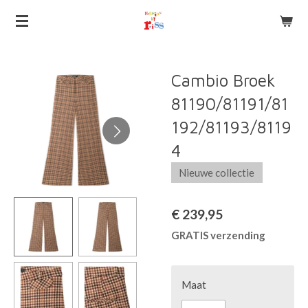
Ga
direct
naar
de
Cambio Broek
hoofdinhoud
81190/81191/81
192/81193/8119
4
Nieuwe collectie
€ 239,95
GRATIS verzending
Maat