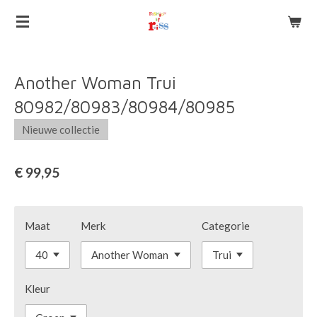
Ga
direct
naar
de
Another Woman Trui
hoofdinhoud
80982/80983/80984/80985
Nieuwe collectie
€ 99,95
Maat
Merk
Categorie
Kleur