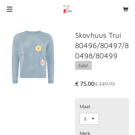
Ga
direct
naar
de
Skovhuus Trui
hoofdinhoud
80496/80497/8
0498/80499
Sale!
€ 75,00
€ 149,95
Maat
Merk