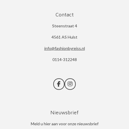
Contact
Steenstraat 4
4561 AS Hulst
info@fashionbyreiss.nl
0114-312248
F
I
a
n
c
s
e
t
b
a
Nieuwsbrief
o
g
o
r
k
a
Meld u hier aan voor onze nieuwsbrief
m