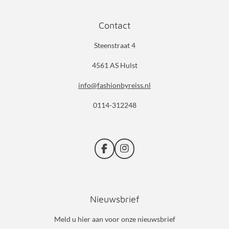
Contact
Steenstraat 4
4561 AS Hulst
info@fashionbyreiss.nl
0114-312248
F
I
a
n
c
s
e
t
b
a
Nieuwsbrief
o
g
o
r
k
a
Meld u hier aan voor onze nieuwsbrief
m