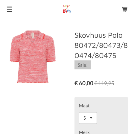
Ga
direct
naar
de
Skovhuus Polo
hoofdinhoud
80472/80473/8
0474/80475
Sale!
€ 60,00
€ 119,95
Maat
Merk