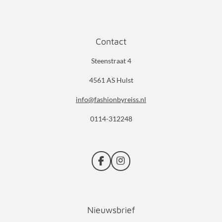
Contact
Steenstraat 4
4561 AS Hulst
info@fashionbyreiss.nl
0114-312248
F
I
a
n
c
s
e
t
b
a
Nieuwsbrief
o
g
o
r