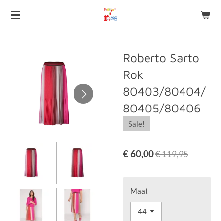
Ga
direct
naar
de
Roberto Sarto
hoofdinhoud
Rok
80403/80404/
80405/80406
Sale!
€ 60,00
€ 119,95
Maat