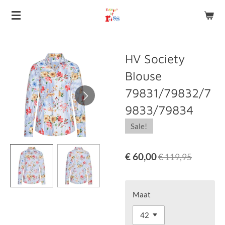
Ga
direct
naar
de
HV Society
hoofdinhoud
Blouse
79831/79832/7
9833/79834
Sale!
€ 60,00
€ 119,95
Maat