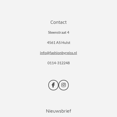
Contact
Steenstraat 4
4561 AS Hulst
info@fashionbyreiss.nl
0114-312248
F
I
a
n
c
s
e
t
b
a
Nieuwsbrief
o
g
o
r