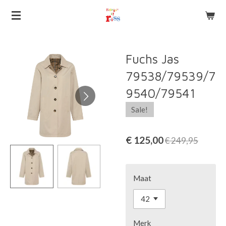
Ga
direct
naar
de
Fuchs Jas
hoofdinhoud
79538/79539/7
9540/79541
Sale!
€ 125,00
€ 249,95
Maat
Merk