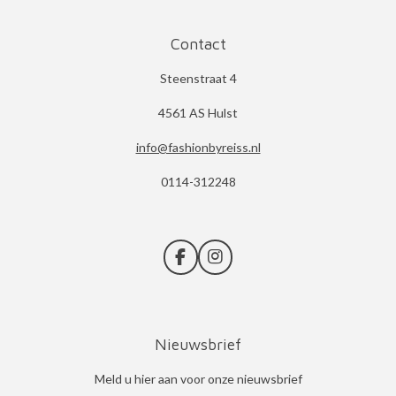
Contact
Steenstraat 4
4561 AS Hulst
info@fashionbyreiss.nl
0114-312248
F
I
a
n
c
s
e
t
b
a
Nieuwsbrief
o
g
o
r
k
a
Meld u hier aan voor onze nieuwsbrief
m