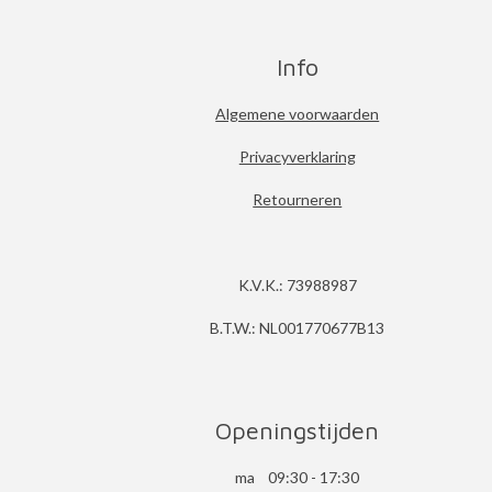
Info
Algemene voorwaarden
Privacyverklaring
Retourneren
K.V.K.: 73988987
B.T.W.: NL001770677B13
Openingstijden
ma 09:30 - 17:30