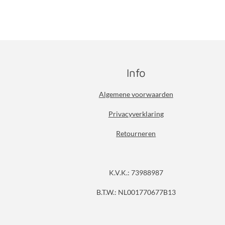
Info
Algemene voorwaarden
Privacyverklaring
Retourneren
K.V.K.: 73988987
B.T.W.: NL001770677B13