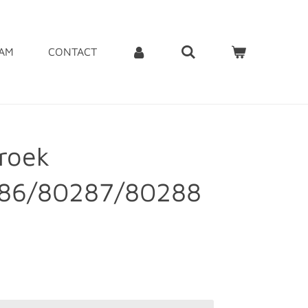
EAM
CONTACT
roek
86/80287/80288