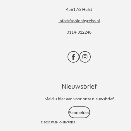
4561 AS Hulst
info@fashionbyreiss.nl
0114-312248
F
I
a
n
c
s
e
t
b
a
Nieuwsbrief
o
g
o
r
k
a
Meld u hier aan voor onze nieuwsbrief
m
Aanmelden
© 2022 FASHIONBYREISS