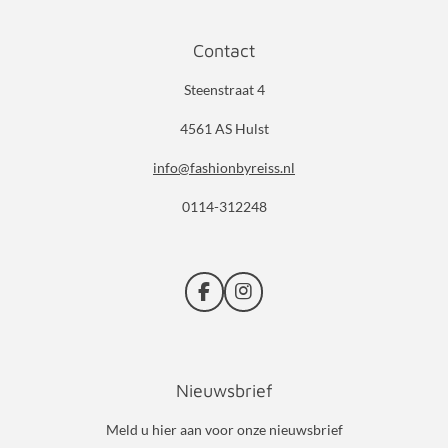
Contact
Steenstraat 4
4561 AS Hulst
info@fashionbyreiss.nl
0114-312248
F
I
a
n
c
s
e
t
b
a
Nieuwsbrief
o
g
o
r
k
a
Meld u hier aan voor onze nieuwsbrief
m