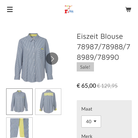
Ga
direct
naar
de
Eiszeit Blouse
hoofdinhoud
78987/78988/7
8989/78990
Sale!
€ 65,00
€ 129,95
Maat
Merk