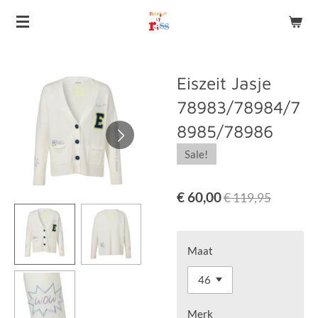
Ga
direct
naar
de
Eiszeit Jasje
hoofdinhoud
78983/78984/7
8985/78986
Sale!
€ 60,00
€ 119,95
Maat
Merk