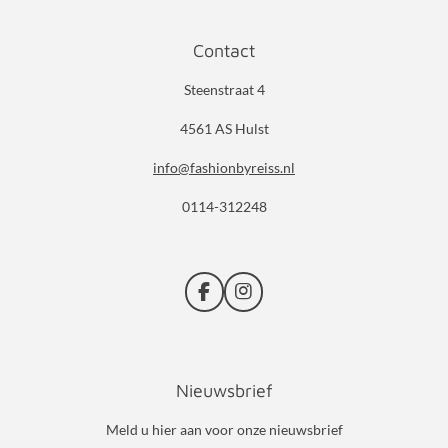
Contact
Steenstraat 4
4561 AS Hulst
info@fashionbyreiss.nl
0114-312248
F
I
a
n
c
s
e
t
b
a
Nieuwsbrief
o
g
o
r
k
a
Meld u hier aan voor onze nieuwsbrief
m