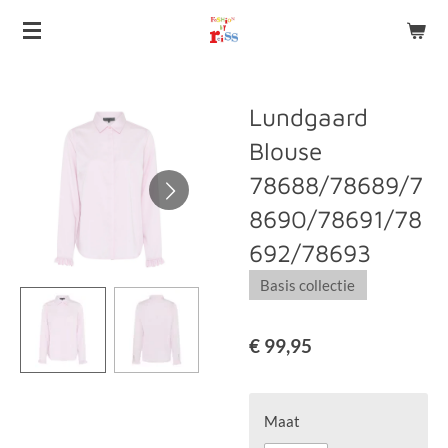
Ga
direct
naar
de
Lundgaard
hoofdinhoud
Blouse
78688/78689/7
8690/78691/78
692/78693
Basis collectie
€ 99,95
Maat