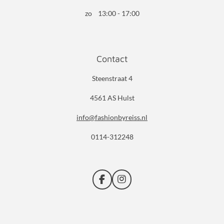
zo 13:00 - 17:00
Contact
Steenstraat 4
4561 AS Hulst
info@fashionbyreiss.nl
0114-312248
F
I
a
n
c
s
e
t
b
a