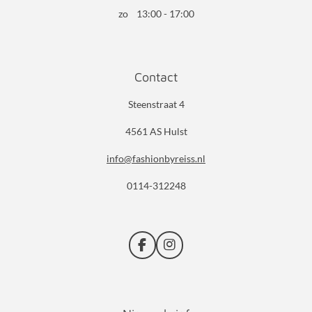
zo 13:00 - 17:00
Contact
Steenstraat 4
4561 AS Hulst
info@fashionbyreiss.nl
0114-312248
F
I
a
n
c
s
e
t
b
a