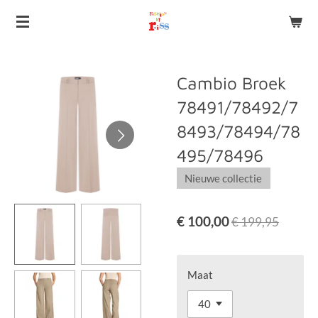
Ga
direct
naar
de
Cambio Broek
hoofdinhoud
78491/78492/7
8493/78494/78
495/78496
Nieuwe collectie
€ 100,00
€ 199,95
Maat