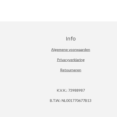
Info
Algemene voorwaarden
Privacyverklaring
Retourneren
K.V.K.: 73988987
B.T.W.: NL001770677B13