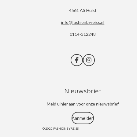
4561 AS Hulst
info@fashionbyreiss.nl
0114-312248
F
I
a
n
c
s
e
t
b
a
Nieuwsbrief
o
g
o
r
k
a
Meld u hier aan voor onze nieuwsbrief
m
Aanmelden
© 2022 FASHIONBYREISS