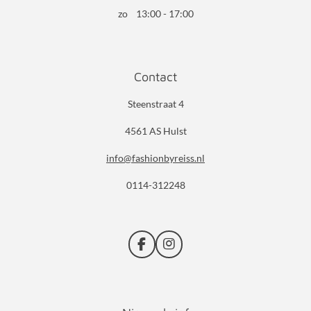
zo 13:00 - 17:00
Contact
Steenstraat 4
4561 AS Hulst
info@fashionbyreiss.nl
0114-312248
F
I
a
n
c
s
e
t
b
a