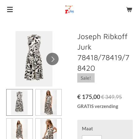
Ga
direct
naar
de
Joseph Ribkoff
hoofdinhoud
Jurk
78418/78419/7
8420
Sale!
€ 175,00
€ 349,95
GRATIS verzending
Maat