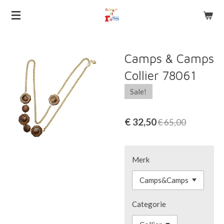
Ga
direct
naar
de
Camps & Camps
hoofdinhoud
Collier 78061
Sale!
€ 32,50
€ 65,00
Merk
Categorie