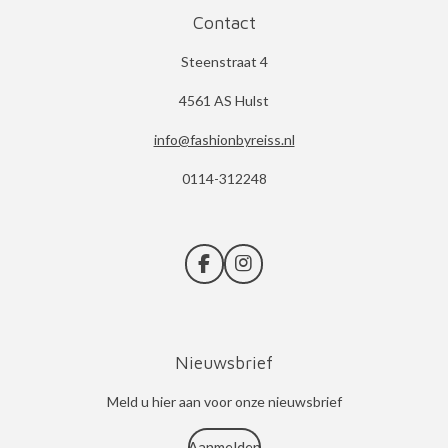
Contact
Steenstraat 4
4561 AS Hulst
info@fashionbyreiss.nl
0114-312248
F
I
a
n
c
s
e
t
b
a
Nieuwsbrief
o
g
o
r
k
a
Meld u hier aan voor onze nieuwsbrief
m
Aanmelden