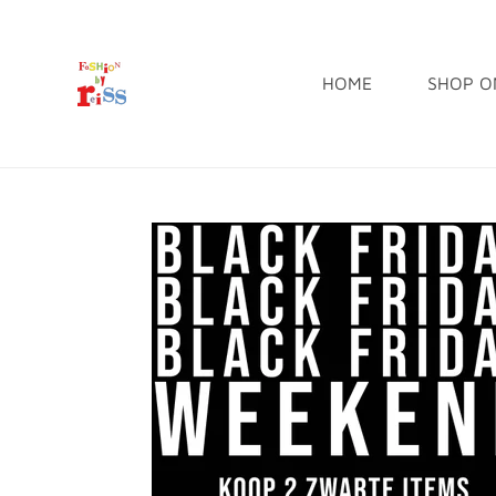
Ga
direct
HOME
SHOP O
naar
de
hoofdinhoud