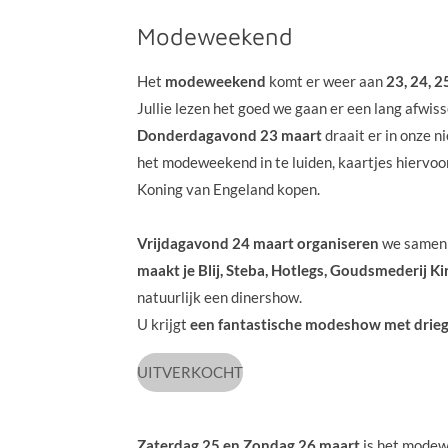
Modeweekend
Het
modeweekend
komt er weer aan
23, 24, 2
Jullie lezen het goed we gaan er een lang afwi
Donderdagavond 23 maart
draait er in onze 
het modeweekend in te luiden, kaartjes hiervoor
Koning van Engeland kopen.
Vrijdagavond 24 maart organiseren
we samen
maakt je Blij, Steba, Hotlegs, Goudsmederij K
natuurlijk een dinershow.
U krijgt
een fantastische modeshow
met drieg
UITVERKOCHT
Zaterdag 25 en Zondag 26 maart
is het modew