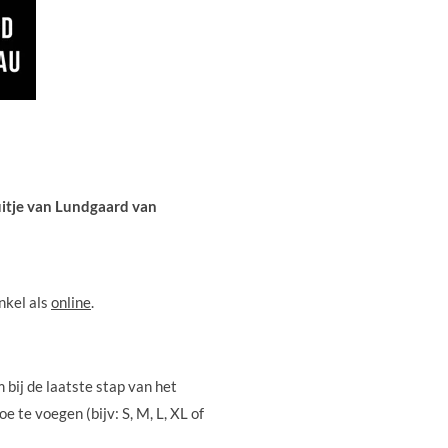
uitje van Lundgaard van
nkel als
online
.
m bij de laatste stap van het
 te voegen (bijv: S, M, L, XL of