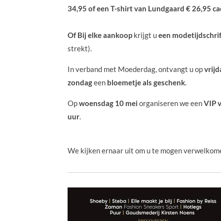
34,95 of een T-shirt van Lundgaard € 26,95 c
Of Bij elke aankoop
krijgt u
een modetijdschri
strekt).
In verband met Moederdag, ontvangt u op
vrijd
zondag
een
bloemetje als geschenk
.
Op
woensdag 10 mei
organiseren we een
VIP 
uur
.
We kijken ernaar uit om u te mogen verwelkome