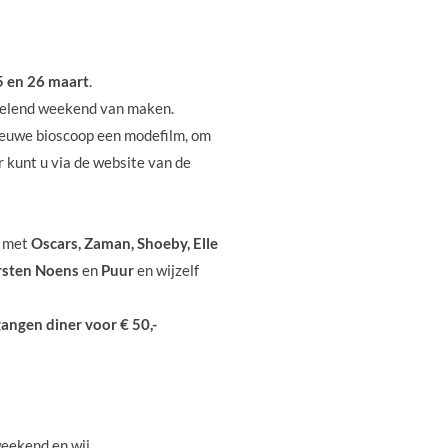
5 en 26 maart
.
sselend weekend van maken.
nieuwe bioscoop een modefilm, om
 kunt u via de website van de
 met
Oscars, Zaman, Shoeby, Elle
irsten Noens
en
Puur
en wijzelf
angen diner voor € 50,-
eekend en wij